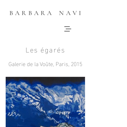
B A R B A R A N A V I
Les égarés
Galerie de la Voûte, Paris, 2015