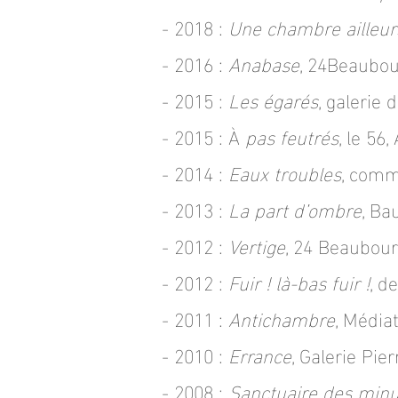
- 2018 :
Une chambre ailleur
- 2016 :
Anabase
, 24Beaubou
- 2015 :
Les égarés
, galerie 
- 2015 : À
pas feutrés
, le 56,
- 2014 :
Eaux troubles
, comm
- 2013 :
La part d’ombre
, Ba
- 2012 :
Vertige
, 24 Beaubour
- 2012 :
Fuir ! là-bas fuir !
,
des
- 2011 :
Antichambre
, Média
- 2010 :
Errance
, Galerie Pie
- 2008 :
Sanctuaire des minu