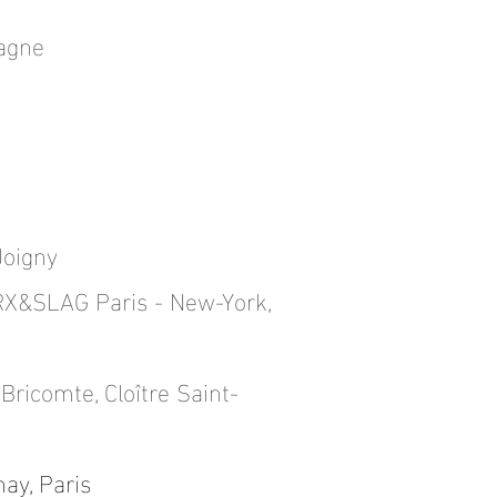
magne
e
Joigny
RX&SLAG Paris - New-York
,
 Bricomte, Cloître Saint-
nay, Paris