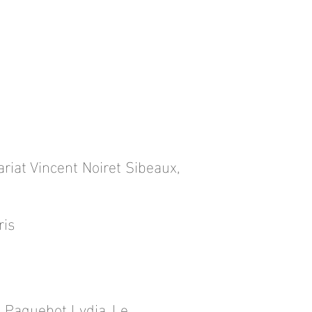
riat Vincent Noiret Sibeaux,
ris
e Paquebot Lydia, Le