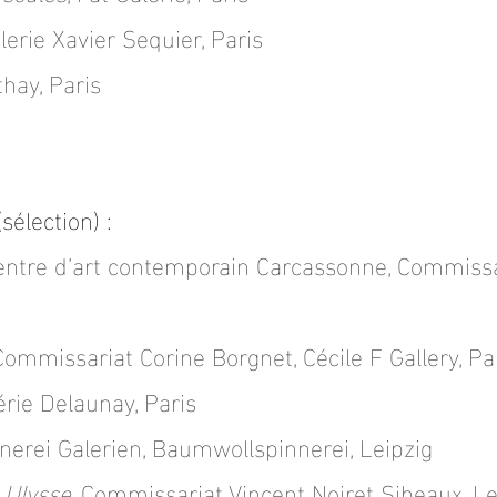
erie Xavier Sequier, Paris
thay, Paris
élection) :
Centre d’art contemporain Carcassonne, Commissa
Commissariat Corine Borgnet, Cécile F Gallery, Pa
lérie Delaunay, Paris
nerei Galerien, Baumwollspinnerei, Leipzig
 Ulysse
, Commissariat Vincent Noiret Sibeaux, L