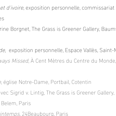
t d'ivoire
, e
xposition personnelle, commissariat
es
rine Borgnet, The Grass is Greener Gallery, Baumw
de
, exposition personnelle, Espace Vallès, Saint
lways Missed
, À Cent Mètres du Centre du Monde
s
e
, église Notre-Dame, Portbail, Cotentin
vec Sigrid v. Lintig, The Grass is Greener Gallery,
e Belem, Paris
rintemps
, 24Beaubourg, Paris