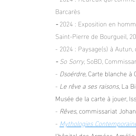
Barcarès
-
2024 : Exposition en homm
Saint-Pierre de Bourgueil, 2
- 2024 :
Paysage(s) à Autun,
c
-
So Sorry
, SoBD, Commissari
-
Dsoérdre
,
Carte blanche à 
-
Le rêve a ses raisons
, La 
Musée de la carte à jouer
, I
-
Rêves
, commissariat Johan 
-
Mythologies Contemporain
l'hôpital des Armées, Amélie