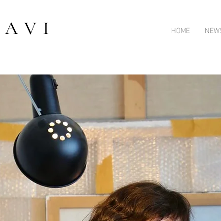
 A V I
HOME
NEW