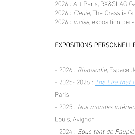
2026 : Art Paris, RX&SLAG Ga
2026 :
E
legie
, The Grass is G
2026 :
Incise
, exposition pers
EXPOSITIONS PERSONNELL
- 2026 :
Rhapsodie
, Espace 
- 2025- 2026 :
The Life that 
Paris
- 2025 :
Nos mondes intérieu
Louis, Avignon
- 2024 :
Sous tant de Paupiè