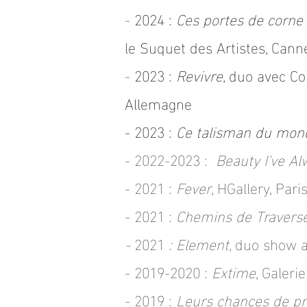
-
2024 :
Ces portes de corne e
le Suquet des Artistes, Cann
-
2023 :
Revivre
, duo avec Co
Allemagne
- 2023 :
Ce talisman du mon
- 2022-2023 :
Beauty I've A
- 2021 :
Fever
,
HGallery, Pari
- 2021 :
Chemins de Travers
-
2021
:
Element
, duo show a
- 2019-2020 :
Extime
, Galeri
- 2019 :
Leurs chances de p